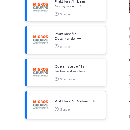
Praktikant*​in Lean
Management
Stage
Praktikant*​in
Detailhandel
Stage
Quereinsteiger*​in
Fachverantwortung
Stagiaire
Praktikant*​in Verkauf
Stage