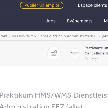
Publier un emploi
Espace clients
Jobs
Evénements
M
Praktikum HMS/​WMS Dienstleistung & Administration EFZ (all
Praticante un
Cancelleria f
Stage
Praktikum HMS/​WMS Dienstleis
Administration EFZ (alle)