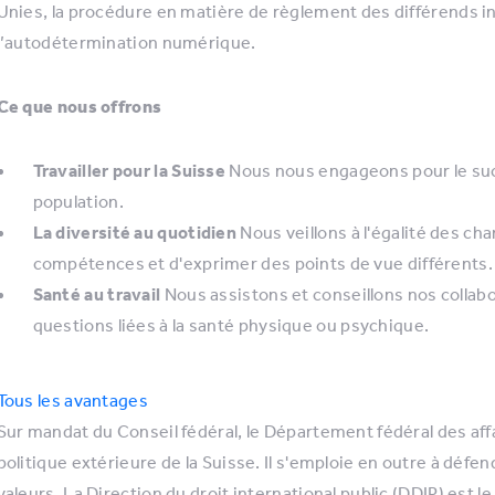
Unies, la procédure en matière de règlement des différends in
l’autodétermination numérique.
Ce que nous offrons
Travailler pour la Suisse
Nous nous engageons pour le succ
population.
La diversité au quotidien
Nous veillons à l'égalité des c
compétences et d'exprimer des points de vue différents.
Santé au travail
Nous assistons et conseillons nos collabo
questions liées à la santé physique ou psychique.
Tous les avantages
Sur mandat du Conseil fédéral, le Département fédéral des aff
politique extérieure de la Suisse. Il s'emploie en outre à défe
valeurs. La Direction du droit international public (DDIP) est