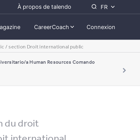
À propos de talendo
FR
agazine
CareerCoach
Connexion
c / section Droit international public
niversitario/a Human Resources Comando
 du droit
oit international