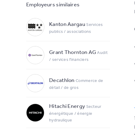
Employeurs similaires
Kanton Aargau
Services
publics / associations
Grant Thornton AG
Audit
/ services financiers
Decathlon
Commerce de
détail / de gros
Hitachi Energy
Secteur
énergétique / énergie
hydraulique