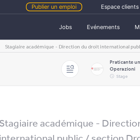
Publier un emploi
Espace clients
Jobs
Evénements
M
Stagiaire académique - Direction du droit international publi
Praticante u
Operazioni
Stage
Stagiaire académique - Direction
international public / section Dr