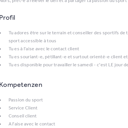
Alors, prêt-e à relever le défi et à partager ta passion du sport
Profil
Tu adores être sur le terrain et conseiller des sportifs de
sport accessible à tous
Tu es à l’aise avec le contact client
Tu es souriant-e, pétillant-e et surtout orienté-e client et
Tu es disponible pour travailler le samedi - c’est LE jour
Kompetenzen
Passion du sport
Service Client
Conseil client
A l’aise avec le contact