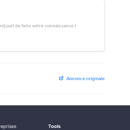
éjouit de faire votre connaissance !
Annonce originale
eprises
Tools