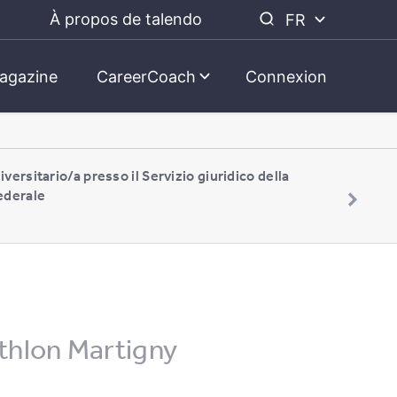
À propos de talendo
FR
agazine
CareerCoach
Connexion
iversitario/a presso il Servizio giuridico della
ederale
athlon Martigny