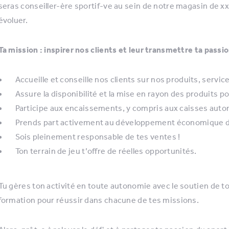
seras conseiller-ère sportif-ve au sein de notre magasin de 
évoluer.
Ta mission : inspirer nos clients et leur transmettre ta passi
Accueille et conseille nos clients sur nos produits, servic
Assure la disponibilité et la mise en rayon des produits p
Participe aux encaissements, y compris aux caisses aut
Prends part activement au développement économique de
Sois pleinement responsable de tes ventes !
Ton terrain de jeu t’offre de réelles opportunités.
Tu gères ton activité en toute autonomie avec le soutien de t
formation pour réussir dans chacune de tes missions.