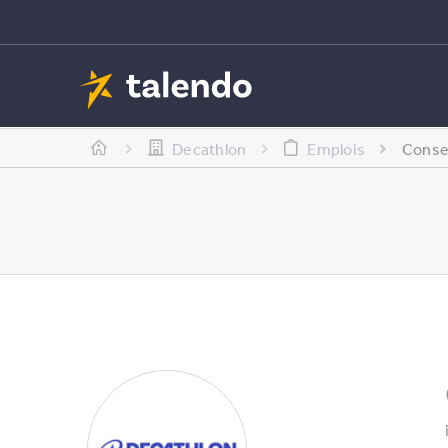
Decathlon
Emplois
Consei