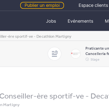
Publier un emploi
Espace clients
Jobs
Evénements
M
ller-ère sportif-ve - Decathlon Martigny
Praticante un
Cancelleria f
Stage
Conseiller-ère sportif-ve - Dec
in
Martigny