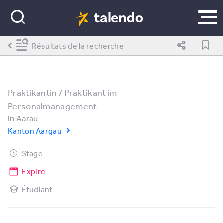
Résultats de la recherche
Praktikantin / Praktikant im
Personalmanagement
in
Aarau
Kanton Aargau
Stage
Expiré
Étudiant