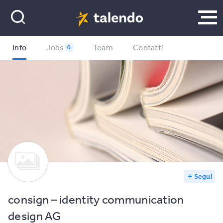
Info
Jobs
Team
Contatti
0
Segui
consign – identity communication
design AG