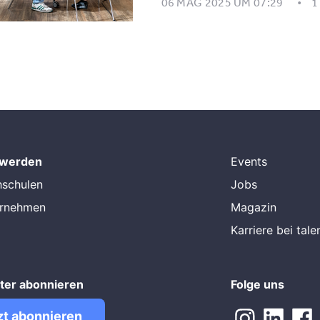
06 MAG 2025 UM 07:29
1
 werden
Events
hschulen
Jobs
ernehmen
Magazin
Karriere bei tal
ter abonnieren
Folge uns
zt abonnieren