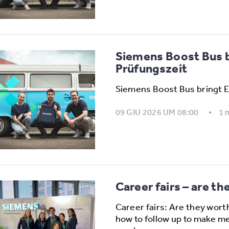
Siemens Boost Bus br
Prüfungszeit
Siemens Boost Bus bringt E
09 GIU 2026 UM 08:00
1 
Career fairs – are th
Career fairs: Are they wort
how to follow up to make me