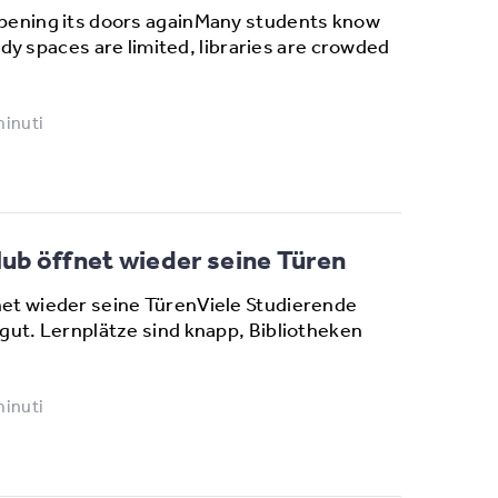
pening its doors againMany students know
tudy spaces are limited, libraries are crowded
minuti
b öffnet wieder seine Türen
et wieder seine TürenViele Studierende
gut. Lernplätze sind knapp, Bibliotheken
minuti