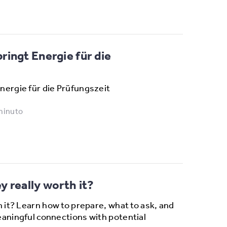
ingt Energie für die
nergie für die Prüfungszeit
minuto
ey really worth it?
h it? Learn how to prepare, what to ask, and
aningful connections with potential