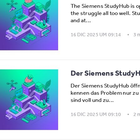
The Siemens StudyHub is o
the struggle all too well. S
and at...
16 DIC 2025 UM 09:14
3 
Der Siemens StudyHu
Der Siemens StudyHub öffn
kennen das Problem nur zu 
sind voll und zu...
16 DIC 2025 UM 09:10
2 