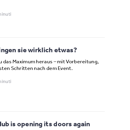
minuti
ngen sie wirklich etwas?
u das Maximum heraus – mit Vorbereitung,
sten Schritten nach dem Event.
minuti
b is opening its doors again