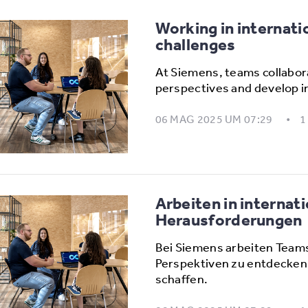
Working in internati
challenges
At Siemens, teams collabora
perspectives and develop i
06 MAG 2025 UM 07:29
1
Arbeiten in interna
Herausforderungen
Bei Siemens arbeiten Team
Perspektiven zu entdecken
schaffen.