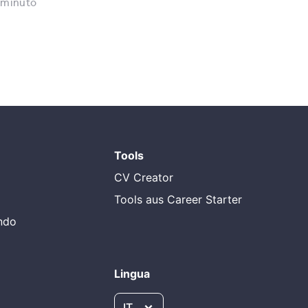
 minuto
Tools
CV Creator
Tools aus Career Starter
endo
Lingua
IT