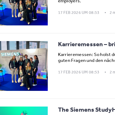
employers.
17 FEB 2026 UM 08:53
2 
Karrieremessen – bri
Karrieremessen: So holst d
guten Fragen und den näch
17 FEB 2026 UM 08:53
2 
The Siemens StudyHu