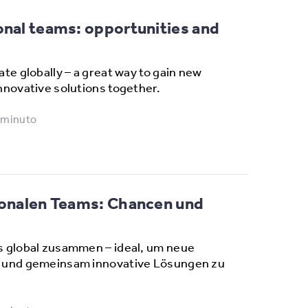
onal teams: opportunities and
te globally – a great way to gain new
nnovative solutions together.
 minuto
tionalen Teams: Chancen und
s global zusammen – ideal, um neue
 und gemeinsam innovative Lösungen zu