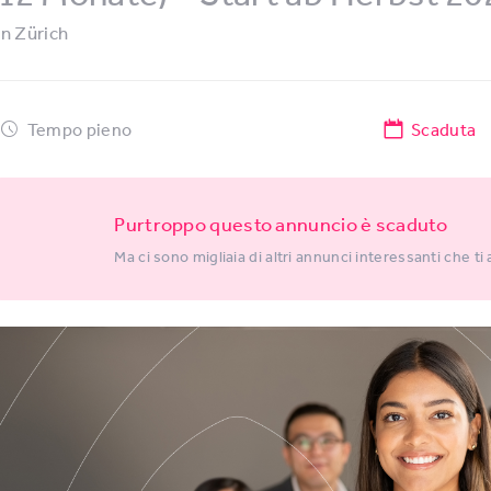
in
Zürich
Tempo pieno
Scaduta
Purtroppo questo annuncio è scaduto
Ma ci sono migliaia di altri annunci interessanti che ti