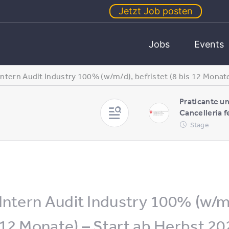
Jetzt Job posten
Jobs
Events
Intern Audit Industry 100% (w/m/d), befristet (8 bis 12 Monat
Praticante un
Cancelleria f
Stage
Intern Audit Industry 100% (w/m/d
12 Monate) – Start ab Herbst 20