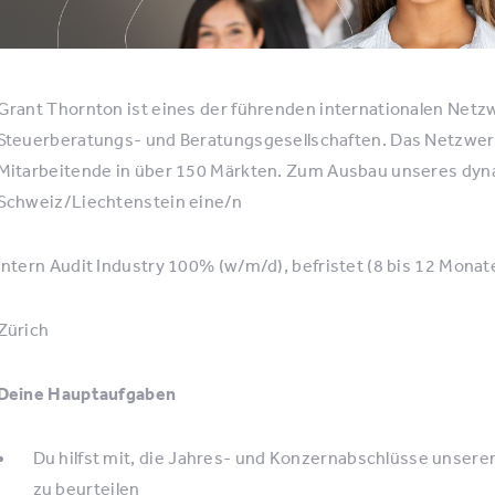
Grant Thornton ist eines der führenden internationalen Net
Steuerberatungs- und Beratungsgesellschaften. Das Netzwer
Mitarbeitende in über 150 Märkten. Zum Ausbau unseres dy
Schweiz/Liechtenstein eine/n
Intern Audit Industry 100% (w/m/d), befristet (8 bis 12 Monat
Zürich
Deine Hauptaufgaben
Du hilfst mit, die Jahres- und Konzernabschlüsse unser
zu beurteilen