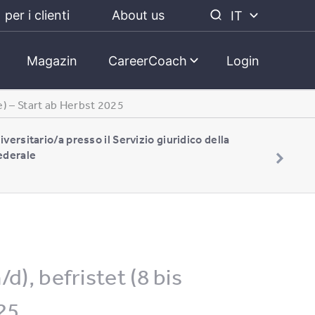
per i clienti
About us
IT
Magazin
CareerCoach
Login
e) – Start ab Herbst 2025
iversitario/a presso il Servizio giuridico della
ederale
), befristet (8 bis
25