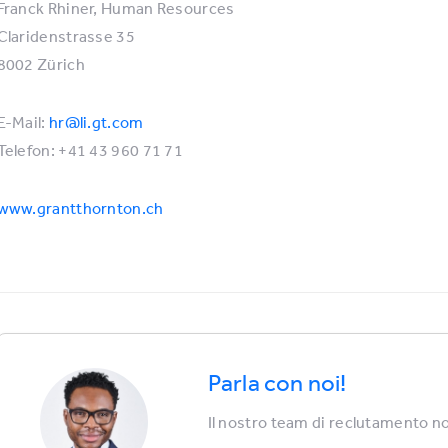
Franck Rhiner, Human Resources
Claridenstrasse 35
8002 Zürich
E-Mail:
hr@li.gt.com
Telefon: +41 43 960 71 71
www.grantthornton.ch
Parla con noi!
Il nostro team di reclutamento no