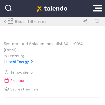
Risultati di ricerca
System- und Anlagenspezialist 80 - 100%
(f/m/d)
in
Lenzburg
Hitachi Energy
Tempo pieno
Scaduta
Laurea triennale