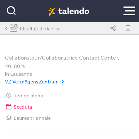
Risultati di ricerca
Collaborateur/Collaboratrice Contact Center,
40-80%
in
Lausanne
VZ VermögensZentrum
Tempo pieno
Scaduta
Laurea triennale