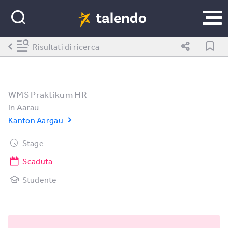
Risultati di ricerca
WMS Praktikum HR
in
Aarau
Kanton Aargau
Stage
Scaduta
Studente