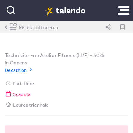
Risultati di ricerca
Technicien-ne Atelier Fitness (H/F) - 60%
in
Onnens
Decathlon
Part-time
Scaduta
Laurea triennale