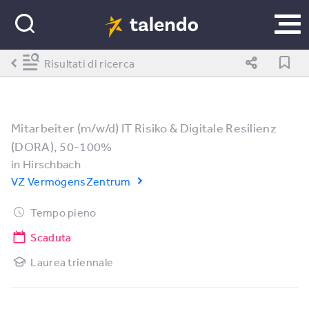
Risultati di ricerca
Mitarbeiter (m/w/d) IT Risiko & Digitale Resilienz
(DORA), 50-100%
in
Hirschbach
VZ VermögensZentrum
Tempo pieno
Scaduta
Laurea triennale