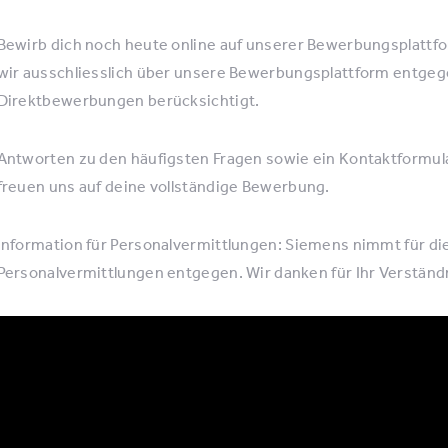
Bewirb dich noch heute online auf unserer Bewerbungsplat
wir ausschliesslich über unsere Bewerbungsplattform entgegen
Direktbewerbungen berücksichtigt.
Antworten zu den häufigsten Fragen sowie ein Kontaktformula
freuen uns auf deine vollständige Bewerbung.
Information für Personalvermittlungen: Siemens nimmt für d
Personalvermittlungen entgegen. Wir danken für Ihr Verständ