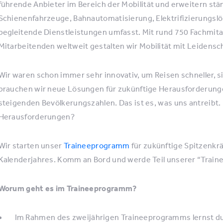
führende Anbieter im Bereich der Mobilität und erweitern stän
Schienenfahrzeuge, Bahnautomatisierung, Elektrifizierungs
begleitende Dienstleistungen umfasst. Mit rund 750 Fachmita
Mitarbeitenden weltweit gestalten wir Mobilität mit Leidensch
Wir waren schon immer sehr innovativ, um Reisen schneller, 
brauchen wir neue Lösungen für zukünftige Herausforderung
steigenden Bevölkerungszahlen. Das ist es, was uns antreibt. 
Herausforderungen?
Wir starten unser
Traineeprogramm
für zukünftige Spitzenkr
Kalenderjahres. Komm an Bord und werde Teil unserer “Tr
Worum geht es im Traineeprogramm?
Im Rahmen des zweijährigen Traineeprogramms lernst du