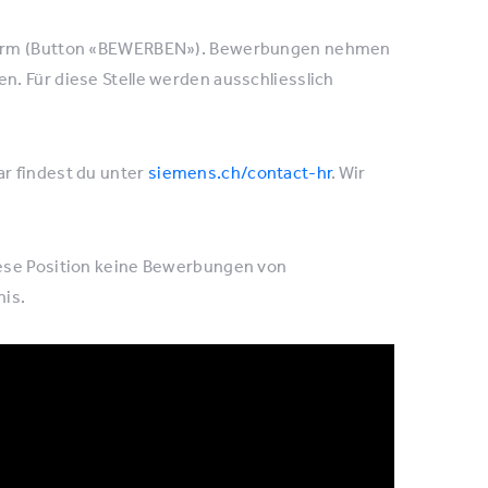
tform (Button «BEWERBEN»). Bewerbungen nehmen
. Für diese Stelle werden ausschliesslich
r findest du unter
siemens.ch/contact-hr
. Wir
iese Position keine Bewerbungen von
nis.