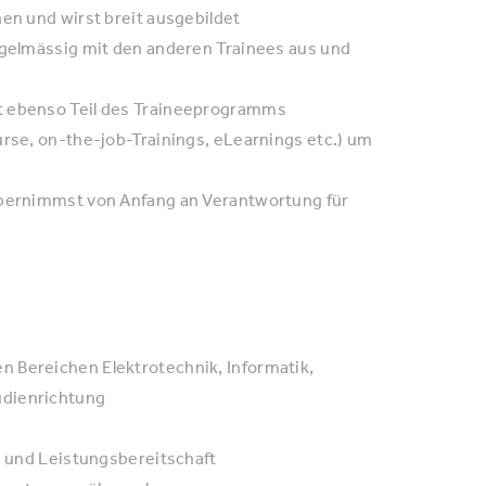
nen und wirst breit ausgebildet
regelmässig mit den anderen Trainees aus und
st ebenso Teil des Traineeprogramms
urse, on-the-job-Trainings, eLearnings etc.) um
 übernimmst von Anfang an Verantwortung für
n Bereichen Elektrotechnik, Informatik,
udienrichtung
n- und Leistungsbereitschaft