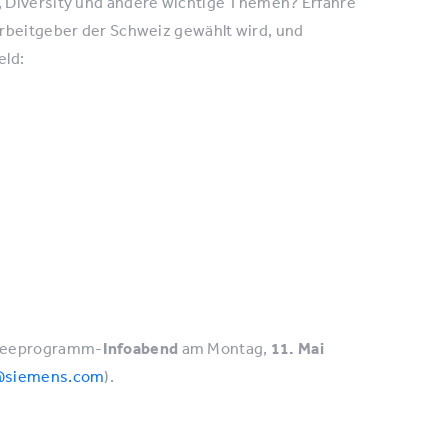
, Diversity und andere wichtige Themen? Erfahre
Arbeitgeber der Schweiz gewählt wird, und
eld:
ineeprogramm-
Infoabend
am Montag,
11. Mai
t@siemens.com
).