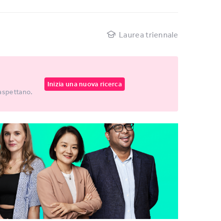
Laurea triennale
Inizia una nuova ricerca
 aspettano.