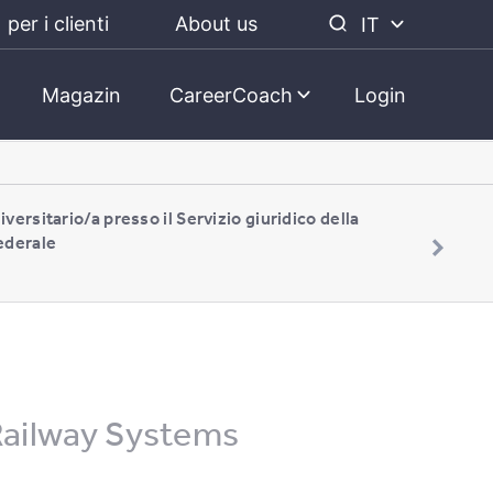
per i clienti
About us
IT
Magazin
CareerCoach
Login
iversitario/a presso il Servizio giuridico della
ederale
ailway Systems