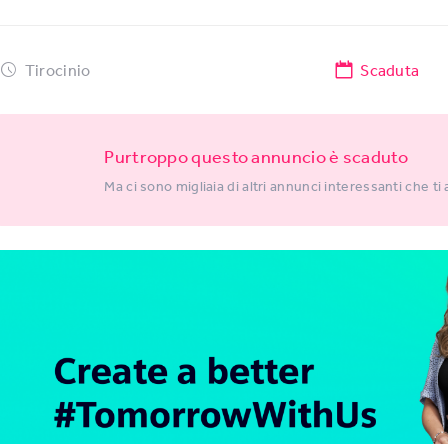
Tirocinio
Scaduta
Purtroppo questo annuncio è scaduto
Ma ci sono migliaia di altri annunci interessanti che ti