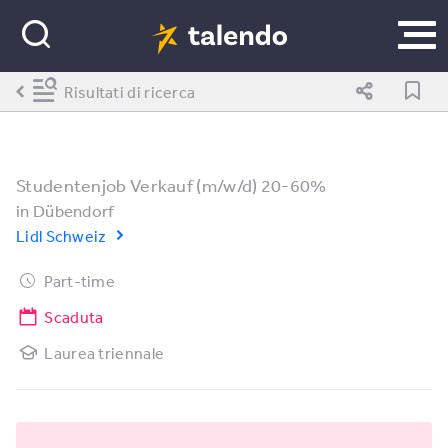
Risultati di ricerca
Studentenjob Verkauf (m/w/d) 20-60%
in
Dübendorf
Lidl Schweiz
Part-time
Scaduta
Laurea triennale