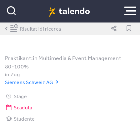
Risultati di ricerca
Praktikant:in Multimedia & Event Management
80-100%
in
Zug
Siemens Schweiz AG
Stage
Scaduta
Studente