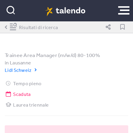
Risultati di ricerca
Trainee Area Manager (m/w/d) 80-100%
in
Lausanne
Lidl Schweiz
Tempo pieno
Scaduta
Laurea triennale