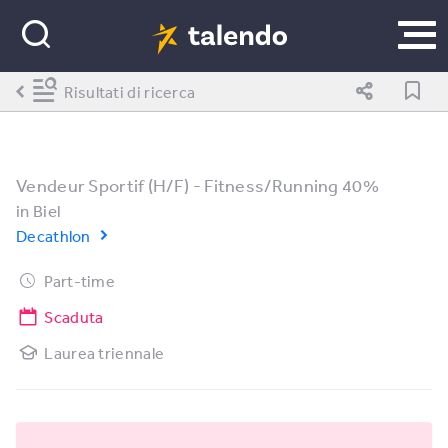
Risultati di ricerca
Vendeur Sportif (H/F) - Fitness/Running 40%
in
Biel
Decathlon
Part-time
Scaduta
Laurea triennale