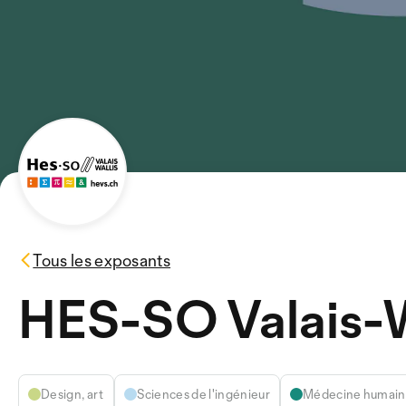
Tous les exposants
HES-SO Valais-W
Design, art
Sciences de l'ingénieur
Médecine humaine