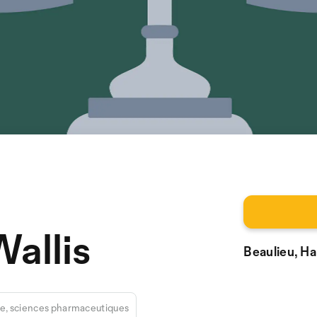
allis
Beaulieu, Ha
, sciences pharmaceutiques