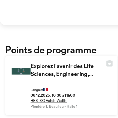
Points de programme
Explorez l’avenir des Life
Sciences, Engineering,
Energy &Computer
Sciences
Langue:
06.12.2025, 10:30 à 11h00
HES-SO Valais-Wallis
Plénière 1, Beaulieu - Halle 1