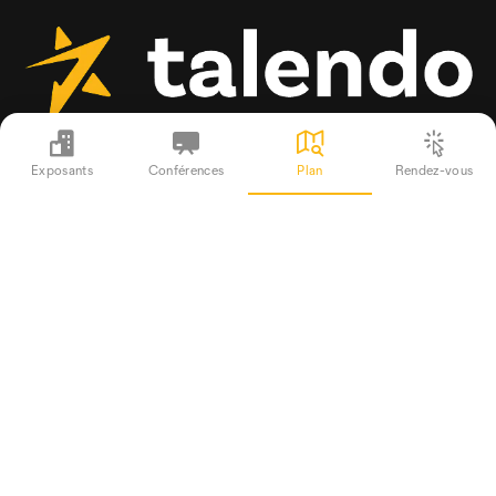
Exposants
Conférences
Plan
Rendez-vous
Reçois les mises à jour concernant les emplois
actuels, les événements et le magazine talendo
Entreprises
Plateforme d'emploi
Événements
talendo magazine