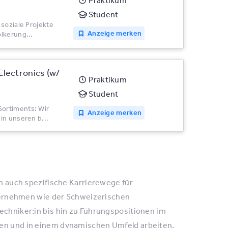
Praktikum
Student
 soziale Projekte
Anzeige merken
lkerung...
ectronics (w/​
Praktikum
Student
ortiments: Wir
Anzeige merken
in unseren b...
n auch spezifische Karrierewege für
nternehmen wie der Schweizerischen
echniker:in bis hin zu Führungspositionen im
men und in einem dynamischen Umfeld arbeiten,