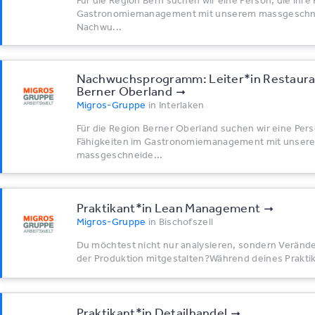
Für die Region Bern suchen wir eine Person, die ihre
Gastronomiemanagement mit unserem massgeschn
Nachwu...
Nachwuchsprogramm: Leiter*​in Restaura
Berner Oberland
Migros-Gruppe
in
Interlaken
Für die Region Berner Oberland suchen wir eine Perso
Fähigkeiten im Gastronomiemanagement mit unser
massgeschneide...
Praktikant*​in Lean Management
Migros-Gruppe
in
Bischofszell
Du möchtest nicht nur analysieren, sondern Verände
der Produktion mitgestalten?Während deines Praktik
Praktikant*​in Detailhandel