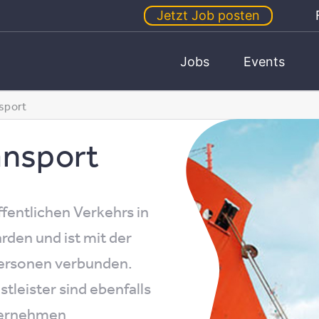
Jetzt Job posten
Jobs
Events
nsport
ansport
ffentlichen Verkehrs in
rden und ist mit der
Personen verbunden.
tleister sind ebenfalls
nternehmen