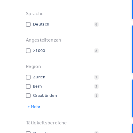
Sprache
Deutsch
8
Angestelltenzahl
>1000
8
Region
Zürich
1
Bern
3
Graubünden
1
+ Mehr
Tätigkeitsbereiche