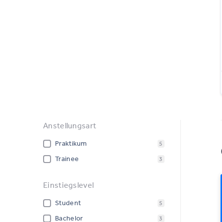
Anstellungsart
Praktikum
5
Trainee
3
Einstiegslevel
Student
5
Bachelor
3