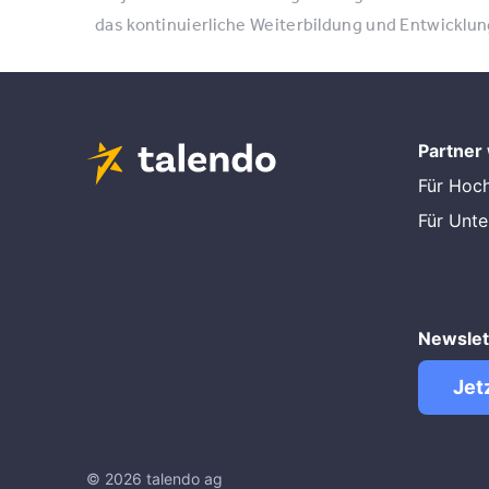
das kontinuierliche Weiterbildung und Entwicklu
Partner
Für Hoc
Für Unt
Newslet
Jet
© 2026 talendo ag