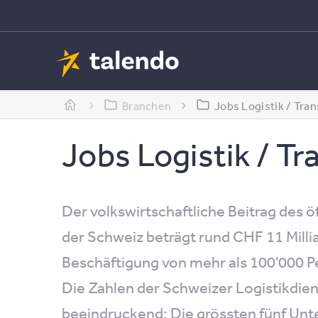
Branchen
Jobs Logistik / Tra
Jobs Logistik / Tr
Der volkswirtschaftliche Beitrag des ö
der Schweiz beträgt rund CHF 11 Millia
Beschäftigung von mehr als 100'000 
Die Zahlen der Schweizer Logistikdiens
beeindruckend: Die grössten fünf U