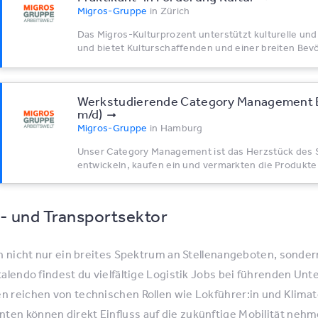
Migros-Gruppe
in
Zürich
Das Migros-Kulturprozent unterstützt kulturelle und
und bietet Kulturschaffenden und einer breiten Bevö
Werkstudierende Category Management El
m/​d)
Migros-Gruppe
in
Hamburg
Unser Category Management ist das Herzstück des S
entwickeln, kaufen ein und vermarkten die Produkte 
k- und Transportsektor
n nicht nur ein breites Spektrum an Stellenangeboten, sonder
talendo findest du vielfältige Logistik Jobs bei führenden U
 reichen von technischen Rollen wie Lokführer:in und Klimat
en können direkt Einfluss auf die zukünftige Mobilität neh