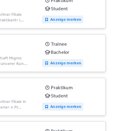
Praktikum
Student
tner Filiale
Anzeige merken
ktikant• i...
Trainee
Bachelor
chaft Migros
Anzeige merken
 unserer Kun...
Praktikum
Student
ner Filiale in
Anzeige merken
ne• n Pr...