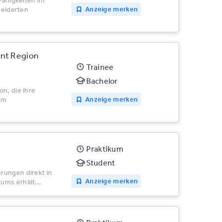
 Fähigkeiten im
Anzeige merken
eiderten
nt Region
Trainee
Bachelor
n, die ihre
Anzeige merken
em
Praktikum
Student
rungen direkt in
Anzeige merken
ums erhält...