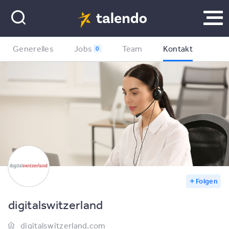
Generelles
Jobs
Team
Kontakt
0
Folgen
digitalswitzerland
digitalswitzerland.com