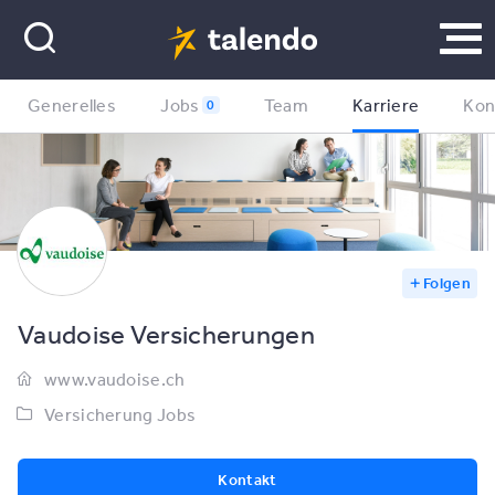
Generelles
Jobs
Team
Karriere
Kon
0
Folgen
Vaudoise Versicherungen
www.vaudoise.ch
Versicherung Jobs
Kontakt