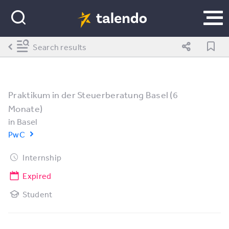
Search results
Praktikum in der Steuerberatung Basel (6
Monate)
in
Basel
PwC
Internship
Expired
Student