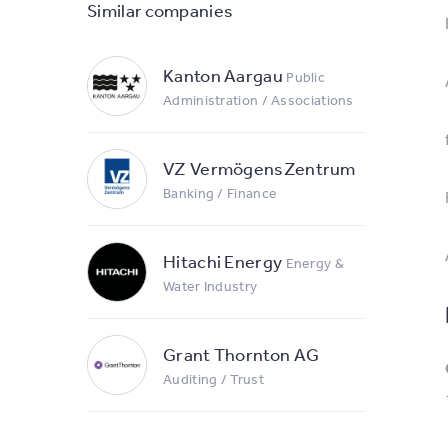
Similar companies
Kanton Aargau
Public
Administration / Associations
VZ VermögensZentrum
Banking / Finance
Hitachi Energy
Energy &
Water Industry
Grant Thornton AG
Auditing / Trust