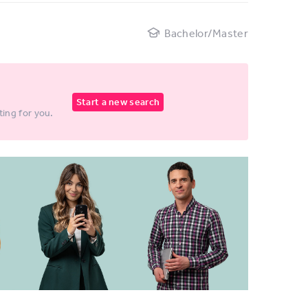
Bachelor/Master
Start a new search
ting for you.