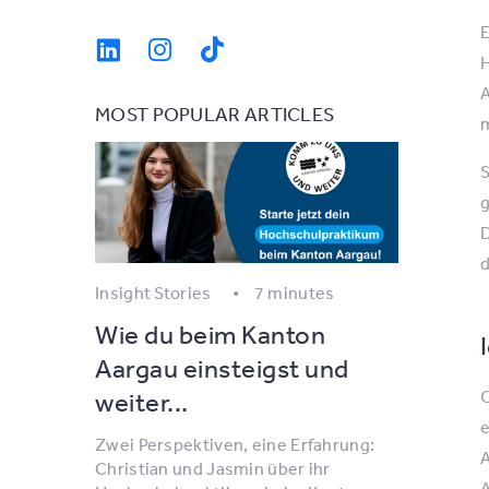
E
H
A
MOST POPULAR ARTICLES
m
S
g
D
d
Insight Stories
7 minutes
Wie du beim Kanton
Aargau einsteigst und
O
weiter...
e
Zwei Perspektiven, eine Erfahrung:
A
Christian und Jasmin über ihr
A