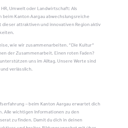
t, HR, Umwelt oder Landwirtschaft: Als
ch beim Kanton Aargau abwechslungsreiche
t dieser attraktiven und innovativen Region aktiv
keiten.
 Weise, wie wir zusammenarbeiten. “Die Kultur“
ormen der Zusammenarbeit. Einen roten Faden?
 unterstützen uns im Alltag. Unsere Werte sind
nd verlässlich.
fserfahrung – beim Kanton Aargau erwartet dich
n. Alle wichtigen Informationen zu den
rat zu finden. Damit du dich in deinen
raktives und breites Bildungsangebot mit über