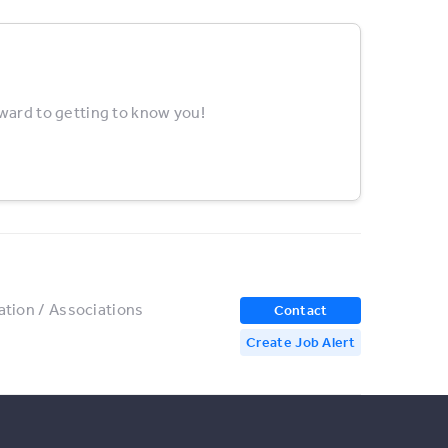
rward to getting to know you!
ation / Associations
Contact
Create Job Alert