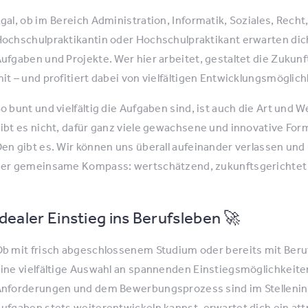
gal, ob im Bereich Administration, Informatik, Soziales, Rech
ochschulpraktikantin oder Hochschulpraktikant erwarten di
ufgaben und Projekte. Wer hier arbeitet, gestaltet die Zukunf
it – und profitiert dabei von vielfältigen Entwicklungsmöglich
o bunt und vielfältig die Aufgaben sind, ist auch die Art und
ibt es nicht, dafür ganz viele gewachsene und innovative F
en gibt es. Wir können uns überall aufeinander verlassen und
er gemeinsame Kompass: wertschätzend, zukunftsgerichtet u
Idealer Einstieg ins Berufsleben 🚀
b mit frisch abgeschlossenem Studium oder bereits mit Beru
ine vielfältige Auswahl an spannenden Einstiegsmöglichkeite
nforderungen und dem Bewerbungsprozess sind im Stelleninse
ufgaben stets weiterentwickeln kannst, erwartet dich ein att