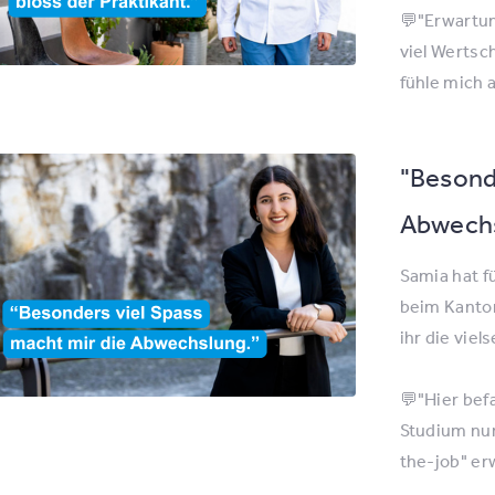
💬"Erwartun
viel Wertsc
fühle mich 
"Besonde
Abwechs
Samia hat fü
beim Kanto
ihr die viel
💬"Hier bef
Studium nur
the-job" er