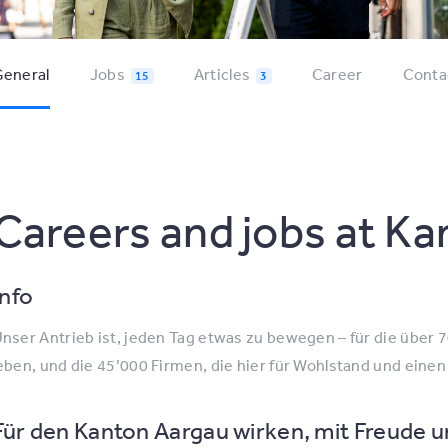
eneral
Jobs
Articles
Career
Conta
15
3
Careers and jobs at K
Info
nser Antrieb ist, jeden Tag etwas zu bewegen – für die über
eben, und die 45’000 Firmen, die hier für Wohlstand und ein
Für den Kanton Aargau wirken, mit Freude u