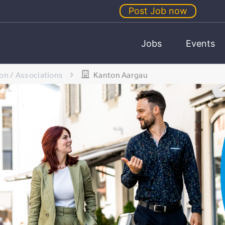
Post Job now
Jobs
Events
on / Associations
Kanton Aargau