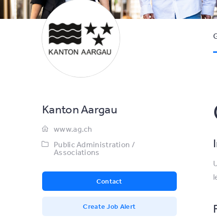
G
Kanton Aargau
www.ag.ch
Public Administration /
Associations
U
l
Contact
Create Job Alert