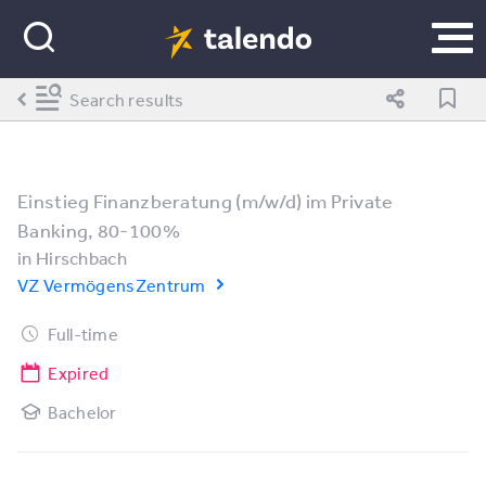
Search results
Einstieg Finanzberatung (m/w/d) im Private
Banking, 80-100%
in
Hirschbach
VZ VermögensZentrum
Full-time
Expired
Bachelor