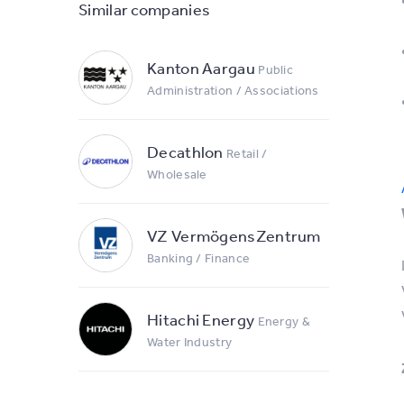
Similar companies
Kanton Aargau
Public
Administration / Associations
Decathlon
Retail /
Wholesale
VZ VermögensZentrum
Banking / Finance
Hitachi Energy
Energy &
Water Industry