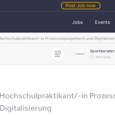
Post Job now
Jobs
Events
Hochschulpraktikant/-in Prozessmanagement und Digitalisie
Sportberater
Part-time
Hochschulpraktikant/-in Proz
Digitalisierung