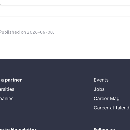
Published on 2026-06-08.
a partner
Events
rsities
Jobs
panies
Career Mag
Career at talen
be to Newsletter
Follow us