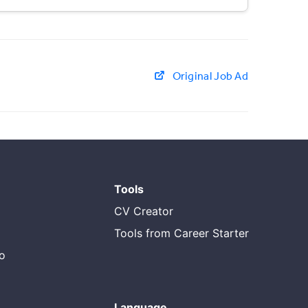
Original Job Ad
Tools
CV Creator
Tools from Career Starter
do
Language