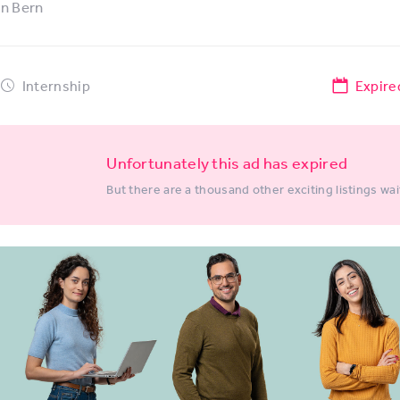
in
Bern
Internship
Expire
Unfortunately this ad has expired
But there are a thousand other exciting listings wai