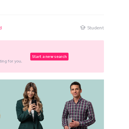
d
Student
Start a new search
ting for you.