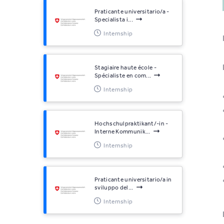
Praticante universitario/a -
Specialista i...
Internship
Stagiaire haute école -
Spécialiste en com...
Internship
Hochschulpraktikant/-in -
Interne Kommunik...
Internship
Praticante universitario/a in
sviluppo del...
Internship