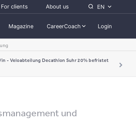
For clients
About us
EN
Magazine
CareerCoach
Login
rung
/in - Veloabteilung Decathlon Suhr 20% befristet
essmanagement und