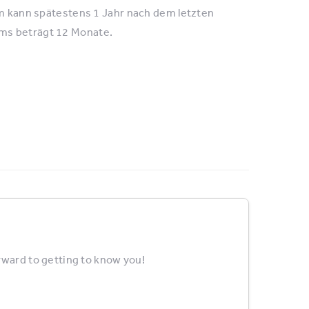
um kann spätestens 1 Jahr nach dem letzten
ms beträgt 12 Monate.
rward to getting to know you!