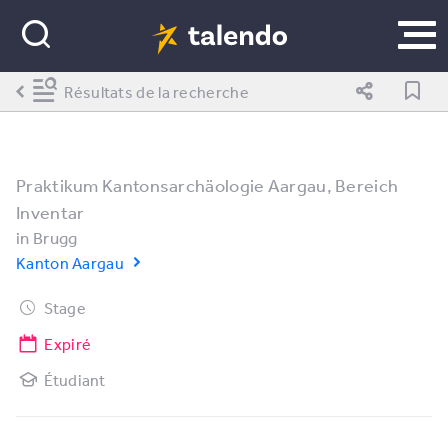
Résultats de la recherche
Praktikum Kantonsarchäologie Aargau, Bereich
Inventar
in
Brugg
Kanton Aargau
Stage
Expiré
Étudiant