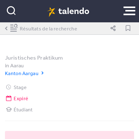
Résultats de la recherche
Juristisches Praktikum
in
Aarau
Kanton Aargau
Stage
Expiré
Étudiant