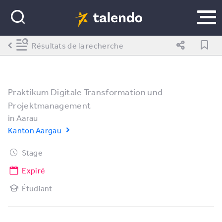
Résultats de la recherche
Praktikum Digitale Transformation und
Projektmanagement
in
Aarau
Kanton Aargau
Stage
Expiré
Étudiant