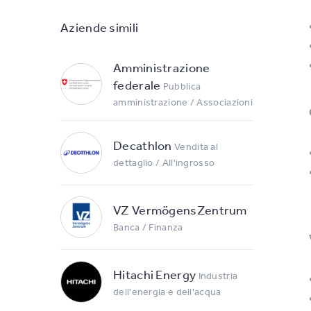
Aziende simili
Amministrazione
federale
Pubblica
amministrazione / Associazioni
Decathlon
Vendita al
dettaglio / All'ingrosso
VZ VermögensZentrum
Banca / Finanza
Hitachi Energy
Industria
dell'energia e dell'acqua