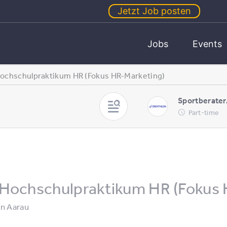
Jetzt Job posten
Jobs
Events
ochschulpraktikum HR (Fokus HR-Marketing)
Sportberater
Part-time
Hochschulpraktikum HR (Fokus 
in
Aarau