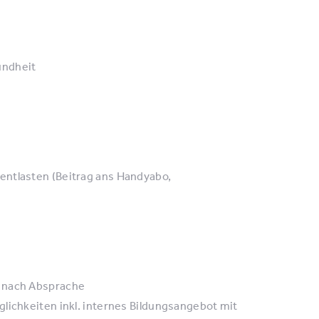
undheit
entlasten (Beitrag ans Handyabo,
n nach Absprache
lichkeiten inkl. internes Bildungsangebot mit