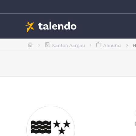
Kanton Aargau
Annunci
H