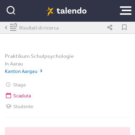
Risultati di ricerca
Praktikum Schulpsychologie
in
Aarau
Kanton Aargau
Stage
Scaduta
Studente