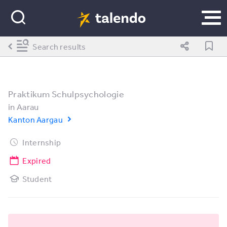
Search results
Praktikum Schulpsychologie
in
Aarau
Kanton Aargau
Internship
Expired
Student