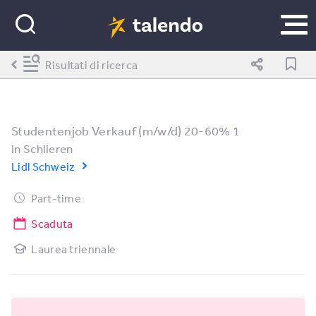
Risultati di ricerca
Studentenjob Verkauf (m/w/d) 20-60% 1
in
Schlieren
Lidl Schweiz
Part-time
Scaduta
Laurea triennale