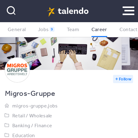
General
Jobs
Team
Career
Contact
9
Follow
Migros-Gruppe
migros-gruppe.jobs
Retail / Wholesale
Banking / Finance
Education