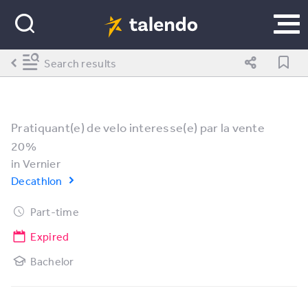
Search results
Pratiquant(e) de velo interesse(e) par la vente
20%
in
Vernier
Decathlon
Part-time
Expired
Bachelor