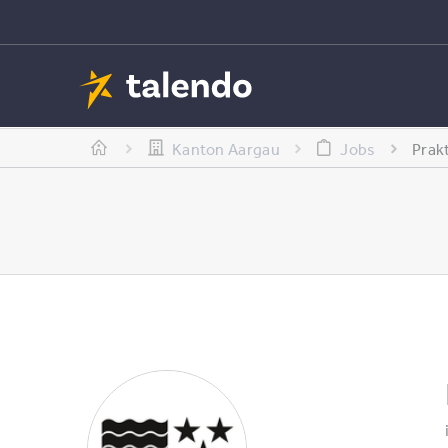
Kanton Aargau
Jobs
Prak