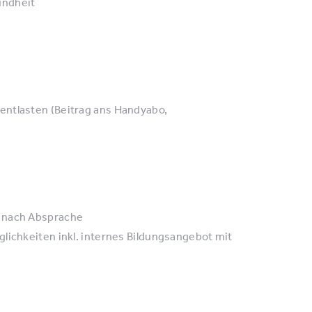
undheit
entlasten (Beitrag ans Handyabo,
n nach Absprache
lichkeiten inkl. internes Bildungsangebot mit