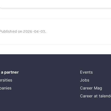
Published on 2026-04-03.
a partner
Events
rsities
Jobs
panies
Career Mag
Career at talen