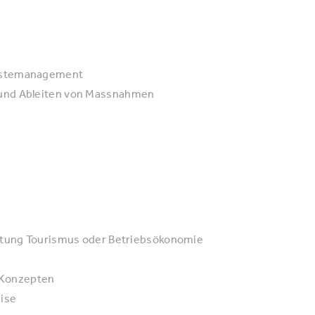
Gästemanagement
 und Ableiten von Massnahmen
chtung Tourismus oder Betriebsökonomie
n Konzepten
eise