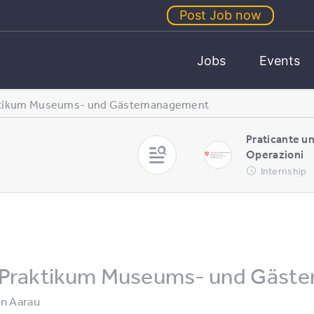
Post Job now
Jobs
Events
tikum Museums- und Gästemanagement
Praticante u
Operazioni
Internship
Praktikum Museums- und Gäst
in
Aarau