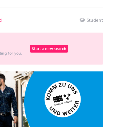
d
Student
Start a new search
ting for you.