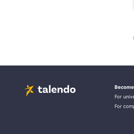
Become 
For unive
For com