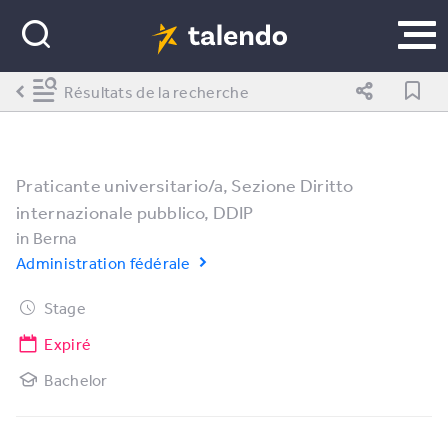
Résultats de la recherche
Praticante universitario/a, Sezione Diritto
internazionale pubblico, DDIP
in
Berna
Administration fédérale
Stage
Expiré
Bachelor