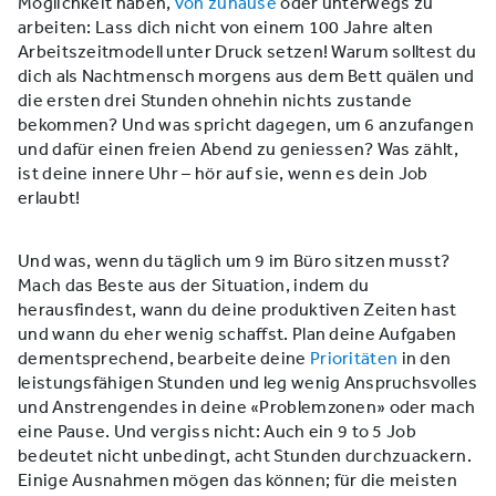
Möglichkeit haben,
von zuhause
oder unterwegs zu
arbeiten: Lass dich nicht von einem 100 Jahre alten
Arbeitszeitmodell unter Druck setzen! Warum solltest du
dich als Nachtmensch morgens aus dem Bett quälen und
die ersten drei Stunden ohnehin nichts zustande
bekommen? Und was spricht dagegen, um 6 anzufangen
und dafür einen freien Abend zu geniessen? Was zählt,
ist deine innere Uhr – hör auf sie, wenn es dein Job
erlaubt!
Und was, wenn du täglich um 9 im Büro sitzen musst?
Mach das Beste aus der Situation, indem du
herausfindest, wann du deine produktiven Zeiten hast
und wann du eher wenig schaffst. Plan deine Aufgaben
dementsprechend, bearbeite deine
Prioritäten
in den
leistungsfähigen Stunden und leg wenig Anspruchsvolles
und Anstrengendes in deine «Problemzonen» oder mach
eine Pause. Und vergiss nicht: Auch ein 9 to 5 Job
bedeutet nicht unbedingt, acht Stunden durchzuackern.
Einige Ausnahmen mögen das können; für die meisten