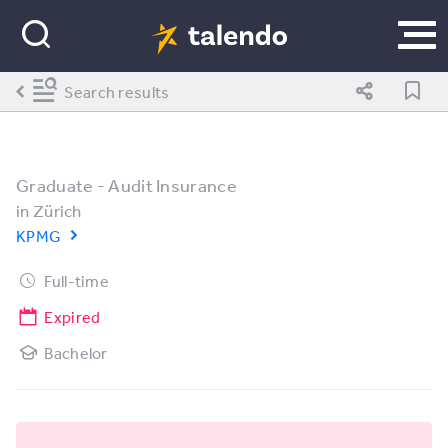
Search results
Graduate - Audit Insurance
in
Zürich
KPMG
Full-time
Expired
Bachelor