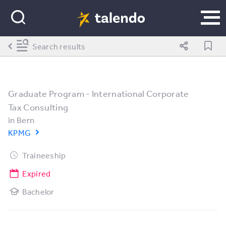
Search results
Graduate Program - International Corporate
Tax Consulting
in
Bern
KPMG
Traineeship
Expired
Bachelor