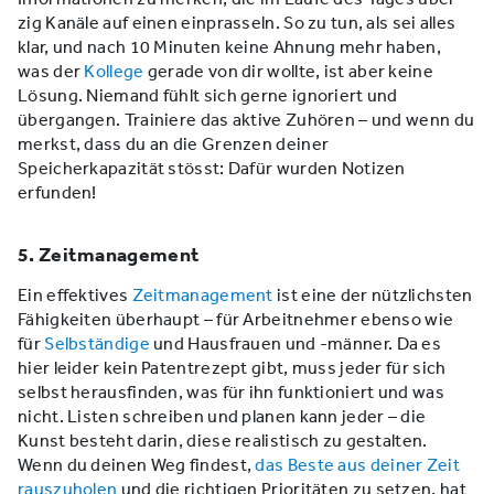
zig Kanäle auf einen einprasseln. So zu tun, als sei alles
klar, und nach 10 Minuten keine Ahnung mehr haben,
was der
Kollege
gerade von dir wollte, ist aber keine
Lösung. Niemand fühlt sich gerne ignoriert und
übergangen. Trainiere das aktive Zuhören – und wenn du
merkst, dass du an die Grenzen deiner
Speicherkapazität stösst: Dafür wurden Notizen
erfunden!
5. Zeitmanagement
Ein effektives
Zeitmanagement
ist eine der nützlichsten
Fähigkeiten überhaupt – für Arbeitnehmer ebenso wie
für
Selbständige
und Hausfrauen und -männer. Da es
hier leider kein Patentrezept gibt, muss jeder für sich
selbst herausfinden, was für ihn funktioniert und was
nicht. Listen schreiben und planen kann jeder – die
Kunst besteht darin, diese realistisch zu gestalten.
Wenn du deinen Weg findest,
das Beste aus deiner Zeit
rauszuholen
und die richtigen Prioritäten zu setzen, hat