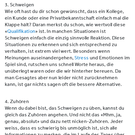
3. Schweigen
Wie oft hast du dir schon gewünscht, dass ein Kollege,
ein Kunde oder eine Privatbekanntschaft einfach mal die
Klappe hält? Daran merkst du schon, wie wertvoll diese
«
Qualifikation
» ist. In manchen Situationen ist
Schweigen einfach die einzig sinnvolle Reaktion. Diese
Situationen zu erkennen und sich entsprechend zu
verhalten, ist extrem viel wert. Besonders wenn
Meinungen auseinandergehen,
Stress
und Emotionen im
Spiel sind, rutschen uns schnell Worte heraus, die
unüberlegt waren oder die wir hinterher bereuen. Da
man Gesagtes aber nun leider nicht zurücknehmen
kann, ist gar nichts sagen oft die bessere Alternative.
4. Zuhören
Wenn du dabei bist, das Schweigen zu üben, kannst du
gleich das Zuhören angehen. Und nicht das «Mhm, ja,
genau, absolut» und dazu nett nicken-Zuhören. Jeder
weiss, dass es schwierig bis unmöglich ist, sich alle
Informationen zu merken, die im Laufe des Tages über