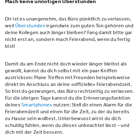
Mach keine unnötigen Überstunden
Dir ist es unangenehm, das Büro pünktlich zu verlassen,
weil
Überstunden
irgendwie zum guten Ton gehören und
deine Kollegen auch länger bleiben? Fang damit bitte gar
nicht erst an, sondern mach Feierabend, wenn du fertig
bist!
Damit du am Ende nicht doch wieder länger bleibst als
gewollt, kannst du dich selbst mit ein paar Kniffen
austricksen: Plane Treffen mit Freunden beispielsweise
direkt im Anschluss an deine «offizielle» Feierabendzeit.
So bist du gezwungen, das Büro rechtzeitig zu verlassen.
Für die übrigen Tage kannst du die Erinnerungsfunktion
deines
Smartphones
nutzen: Stell dir einen Alarm für die
Feierabendzeit und einen für die Zeit, zu der du bereits
zu Hause sein wolltest. Unterbewusst wirst du dich
schuldig fühlen, wenn du dieses unbeachtet lässt – und
dich mit der Zeit bessern.