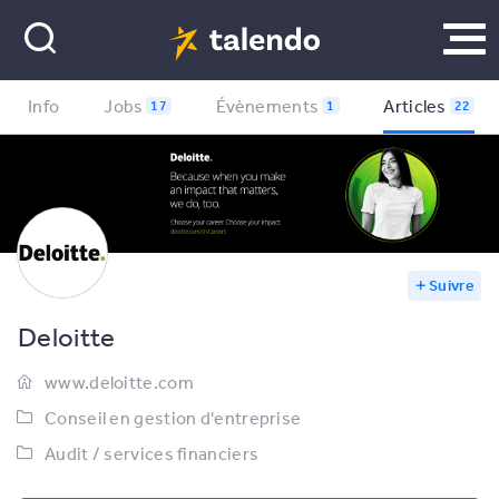
Info
Jobs
Évènements
Articles
17
1
22
Suivre
Deloitte
www.deloitte.com
Conseil en gestion d'entreprise
Audit / services financiers