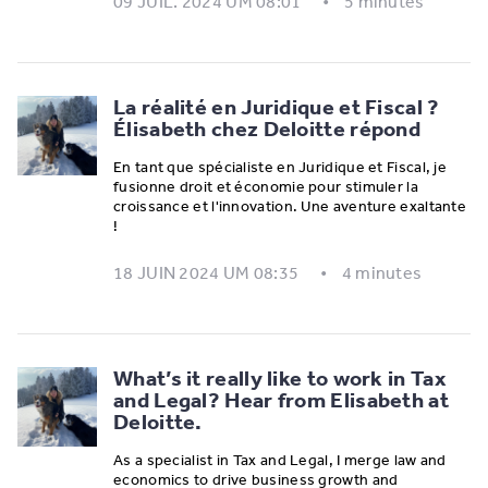
09 JUIL. 2024 UM 08:01
5 minutes
La réalité en Juridique et Fiscal ?
Élisabeth chez Deloitte répond
En tant que spécialiste en Juridique et Fiscal, je
fusionne droit et économie pour stimuler la
croissance et l'innovation. Une aventure exaltante
!
18 JUIN 2024 UM 08:35
4 minutes
What’s it really like to work in Tax
and Legal? Hear from Elisabeth at
Deloitte.
As a specialist in Tax and Legal, I merge law and
economics to drive business growth and