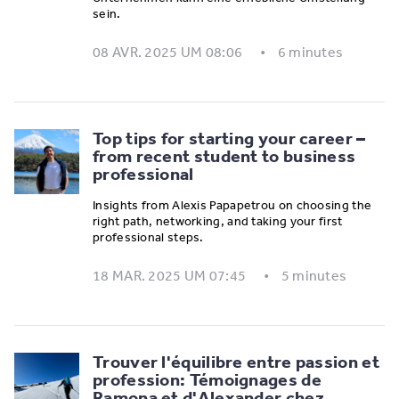
sein.
08 AVR. 2025 UM 08:06
6 minutes
Top tips for starting your career –
from recent student to business
professional
Insights from Alexis Papapetrou on choosing the
right path, networking, and taking your first
professional steps.
18 MAR. 2025 UM 07:45
5 minutes
Trouver l'équilibre entre passion et
profession: Témoignages de
Ramona et d'Alexander chez