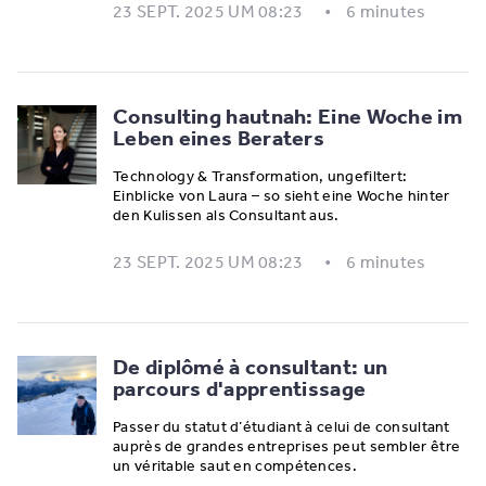
23 SEPT. 2025 UM 08:23
6 minutes
Consulting hautnah: Eine Woche im
Leben eines Beraters
Technology & Transformation, ungefiltert:
Einblicke von Laura – so sieht eine Woche hinter
den Kulissen als Consultant aus.
23 SEPT. 2025 UM 08:23
6 minutes
De diplômé à consultant: un
parcours d'apprentissage
Passer du statut d’étudiant à celui de consultant
auprès de grandes entreprises peut sembler être
un véritable saut en compétences.